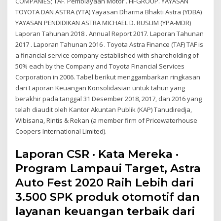
COMPANIES; TAF. Pembiayaan Motor . FIFGROUP. YAYASAN
TOYOTA DAN ASTRA (YTA) Yayasan Dharma Bhakti Astra (YDBA)
YAYASAN PENDIDIKAN ASTRA MICHAEL D. RUSLIM (YPA-MDR)
Laporan Tahunan 2018 . Annual Report 2017. Laporan Tahunan
2017 . Laporan Tahunan 2016 . Toyota Astra Finance (TAF) TAF is
a financial service company established with shareholding of
50% each by the Company and Toyota Financial Services
Corporation in 2006. Tabel berikut menggambarkan ringkasan
dari Laporan Keuangan Konsolidasian untuk tahun yang
berakhir pada tanggal 31 Desember 2018, 2017, dan 2016 yang
telah diaudit oleh Kantor Akuntan Publik (KAP) Tanudiredja,
Wibisana, Rintis & Rekan (a member firm of Pricewaterhouse
Coopers International Limited).
Laporan CSR · Kata Mereka ·
Program Lampaui Target, Astra
Auto Fest 2020 Raih Lebih dari
3.500 SPK produk otomotif dan
layanan keuangan terbaik dari