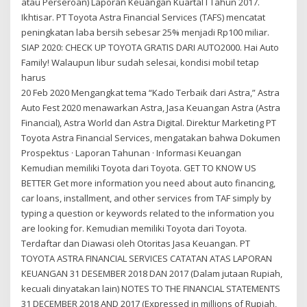
atau Perseroan) Laporan Keuangan Kuartal I Tahun 2017.
Ikhtisar. PT Toyota Astra Financial Services (TAFS) mencatat
peningkatan laba bersih sebesar 25% menjadi Rp100 miliar.
SIAP 2020: CHECK UP TOYOTA GRATIS DARI AUTO2000. Hai Auto
Family! Walaupun libur sudah selesai, kondisi mobil tetap
harus
20 Feb 2020 Mengangkat tema “Kado Terbaik dari Astra,” Astra
Auto Fest 2020 menawarkan Astra, Jasa Keuangan Astra (Astra
Financial), Astra World dan Astra Digital. Direktur Marketing PT
Toyota Astra Financial Services, mengatakan bahwa Dokumen
Prospektus · Laporan Tahunan · Informasi Keuangan
Kemudian memiliki Toyota dari Toyota. GET TO KNOW US
BETTER Get more information you need about auto financing,
car loans, installment, and other services from TAF simply by
typing a question or keywords related to the information you
are looking for. Kemudian memiliki Toyota dari Toyota.
Terdaftar dan Diawasi oleh Otoritas Jasa Keuangan. PT
TOYOTA ASTRA FINANCIAL SERVICES CATATAN ATAS LAPORAN
KEUANGAN 31 DESEMBER 2018 DAN 2017 (Dalam jutaan Rupiah,
kecuali dinyatakan lain) NOTES TO THE FINANCIAL STATEMENTS
31 DECEMBER 2018 AND 2017 (Expressed in millions of Rupiah,